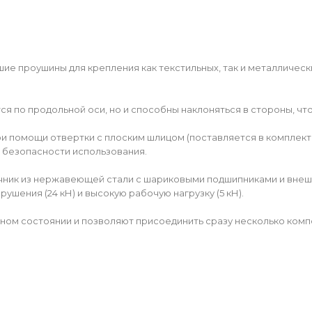
е проушины для крепления как текстильных, так и металличес
ся по продольной оси, но и способны наклоняться в стороны, ч
ри помощи отвертки с плоским шлицом (поставляется в комплек
 безопасности использования.
чник из нержавеющей стали с шариковыми подшипниками и внешн
ушения (24 кН) и высокую рабочую нагрузку (5 кН).
ном состоянии и позволяют присоединить сразу несколько комп