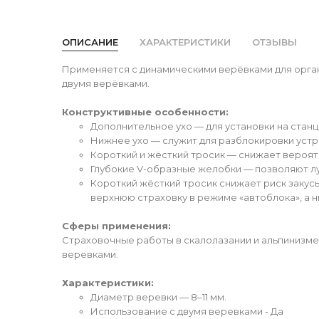
ОПИСАНИЕ
ХАРАКТЕРИСТИКИ
ОТЗЫВЫ
Применяется с динамическими верёвками для органи
двумя верёвками.
Конструктивные особенности:
Дополнительное ухо — для установки на станц
Нижнее ухо — служит для разблокировки устро
Короткий и жёсткий тросик — снижает вероят
Глубокие V-образные желобки — позволяют лу
Короткий жёсткий тросик снижает риск закус
верхнюю страховку в режиме «автоблока», а н
Сферы применения:
Страховочные работы в скалолазании и альпинизме,
веревками.
Характеристики:
Диаметр веревки — 8–11 мм.
Использование с двумя веревками - Да