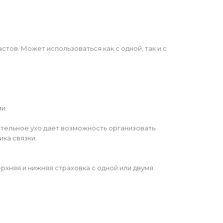
тов. Может использоваться как с одной, так и с
и.
ительное ухо даёт возможность организовать
ка связки.
рхняя и нижняя страховка с одной или двумя