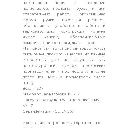
натягивании перил и наведении
полиспастов, подъема грузов и для
спасательных работ. Эргономичная
форма ручки, покрытая резиной,
обеспечивает удобство в работе и
термоизоляцию. Конструкция кулачка
имеет канавку, обеспечивающую
самоочищение от влаги, льда и грязи.
Мы привыкли что китайский товар может
быть очень плохого качества, но данные
стереотипы уже не актуальны. Мы
протестировали жумары нескольких
производителей и прочность их вполне
достойная. Можно посмотреть видео
внизу
Вес, г - 207
Мах рабочая нагрузка, kN - 1,4
Нагрузка разрушения на веревке 10 мм,
kN - 7
Сертификация - CE, EN 567
Испытание на прочность в сравнении с